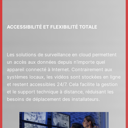
ACCESSIBILITÉ ET FLEXIBILITÉ TOTALE
Les solutions de surveillance en cloud permettent
un accès aux données depuis n’importe quel
appareil connecté à Internet. Contrairement aux
systèmes locaux, les vidéos sont stockées en ligne
et restent accessibles 24/7. Cela facilite la gestion
et le support technique à distance, réduisant les
besoins de déplacement des installateurs.