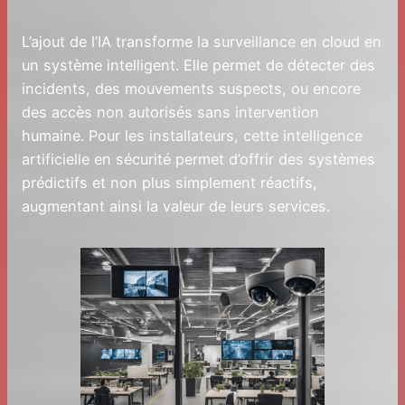
L’ajout de l’IA transforme la surveillance en cloud en
un système intelligent. Elle permet de détecter des
incidents, des mouvements suspects, ou encore
des accès non autorisés sans intervention
humaine. Pour les installateurs, cette intelligence
artificielle en sécurité permet d’offrir des systèmes
prédictifs et non plus simplement réactifs,
augmentant ainsi la valeur de leurs services.