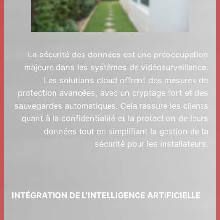
La sécurité des données est une préoccupation
majeure dans les systèmes de vidéosurveillance.
Les solutions cloud offrent des mesures de
protection avancées, avec un cryptage fort et des
sauvegardes automatiques. Cela rassure les clients
quant à la confidentialité et la protection de leurs
données tout en simplifiant la gestion de la
sécurité pour les installateurs.
INTÉGRATION DE L’INTELLIGENCE ARTIFICIELLE