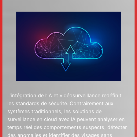
L’intégration de l’IA et vidéosurveillance redéfinit
les standards de sécurité. Contrairement aux
systèmes traditionnels, les solutions de
surveillance en cloud avec IA peuvent analyser en
temps réel des comportements suspects, détecter
des anomalies et identifier des visages sans