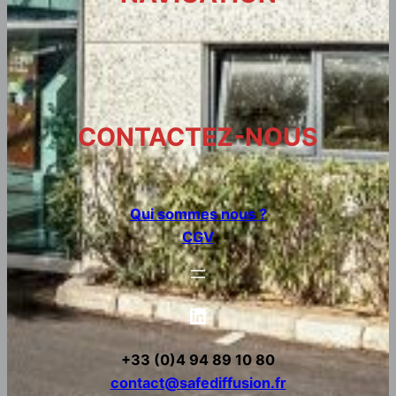
CONTACTEZ-NOUS
Qui sommes nous ?
CGV
LinkedIn
+33 (0)4 94 89 10 80
contact@safediffusion.fr