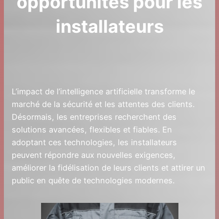
opportunités pour les
installateurs
L’impact de l’intelligence artificielle transforme le
marché de la sécurité et les attentes des clients.
Désormais, les entreprises recherchent des
solutions avancées, flexibles et fiables. En
adoptant ces technologies, les installateurs
peuvent répondre aux nouvelles exigences,
améliorer la fidélisation de leurs clients et attirer un
public en quête de technologies modernes.